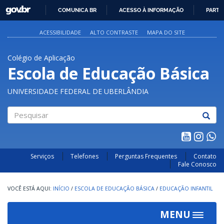
GOVBR
COMUNICA BR
ACESSO À INFORMAÇÃO
PARTI
IR
PARA
ACESSIBILIDADE
ALTO CONTRASTE
MAPA DO SITE
O
CONTEÚDO
Colégio de Aplicação
Escola de Educação Básica
UNIVERSIDADE FEDERAL DE UBERLÂNDIA
Pesquisar
Serviços
Telefones
Perguntas Frequentes
Contato
Fale Conosco
INÍCIO
/
ESCOLA DE EDUCAÇÃO BÁSICA
/
EDUCAÇÃO INFANTIL
MENU
Toggle