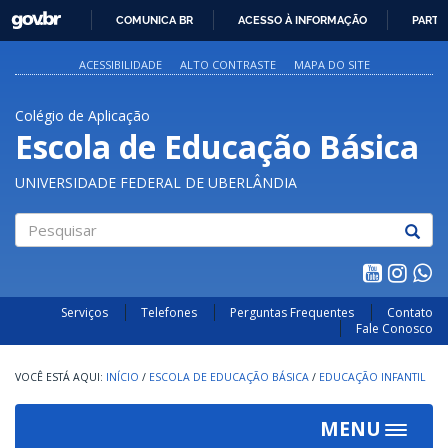
GOVBR
COMUNICA BR
ACESSO À INFORMAÇÃO
PARTI
IR
PARA
ACESSIBILIDADE
ALTO CONTRASTE
MAPA DO SITE
O
CONTEÚDO
Colégio de Aplicação
Escola de Educação Básica
UNIVERSIDADE FEDERAL DE UBERLÂNDIA
Pesquisar
Serviços
Telefones
Perguntas Frequentes
Contato
Fale Conosco
INÍCIO
/
ESCOLA DE EDUCAÇÃO BÁSICA
/
EDUCAÇÃO INFANTIL
MENU
Toggle