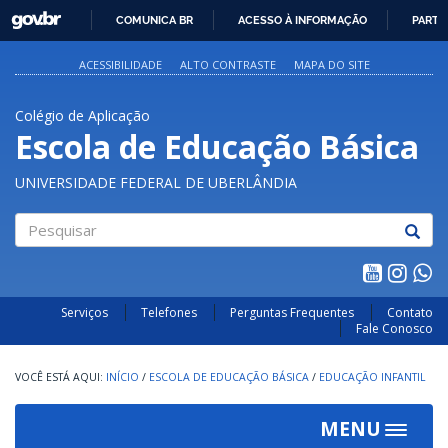
GOVBR
COMUNICA BR
ACESSO À INFORMAÇÃO
PARTI
IR
PARA
ACESSIBILIDADE
ALTO CONTRASTE
MAPA DO SITE
O
CONTEÚDO
Colégio de Aplicação
Escola de Educação Básica
UNIVERSIDADE FEDERAL DE UBERLÂNDIA
Pesquisar
Serviços
Telefones
Perguntas Frequentes
Contato
Fale Conosco
INÍCIO
/
ESCOLA DE EDUCAÇÃO BÁSICA
/
EDUCAÇÃO INFANTIL
MENU
Toggle