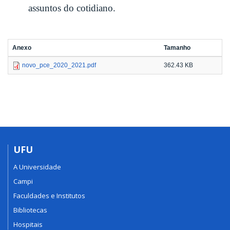
assuntos do cotidiano.
Anexo
Tamanho
novo_pce_2020_2021.pdf
362.43 KB
UFU
A Universidade
Campi
Faculdades e Institutos
Bibliotecas
Hospitais