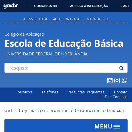
GOVBR
COMUNICA BR
ACESSO À INFORMAÇÃO
PARTI
IR
PARA
ACESSIBILIDADE
ALTO CONTRASTE
MAPA DO SITE
O
CONTEÚDO
Colégio de Aplicação
Escola de Educação Básica
UNIVERSIDADE FEDERAL DE UBERLÂNDIA
Pesquisar
Serviços
Telefones
Perguntas Frequentes
Contato
Fale Conosco
INÍCIO
/
ESCOLA DE EDUCAÇÃO BÁSICA
/
EDUCAÇÃO INFANTIL
MENU
Toggle