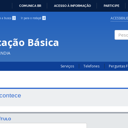
COMUNICA BR
ACESSO À INFORMAÇÃO
PARTICIPE
IR
PARA
ACESSIBIL
ra a busca
3
Ir para o rodapé
4
O
CONTEÚDO
cação Básica
Pesqui
ÂNDIA
Serviços
Telefones
Perguntas 
contece
ÍTULO