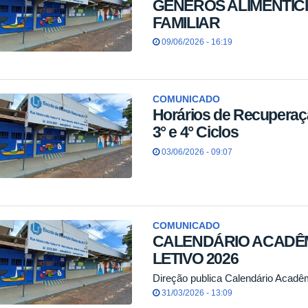
GÊNEROS ALIMENTÍC
FAMILIAR
09/06/2026 - 16:19
COMUNICADO
Horários de Recuperação
3° e 4° Ciclos
03/06/2026 - 09:07
COMUNICADO
CALENDÁRIO ACADÊM
LETIVO 2026
Direção publica Calendário Acadêm
31/03/2026 - 13:09