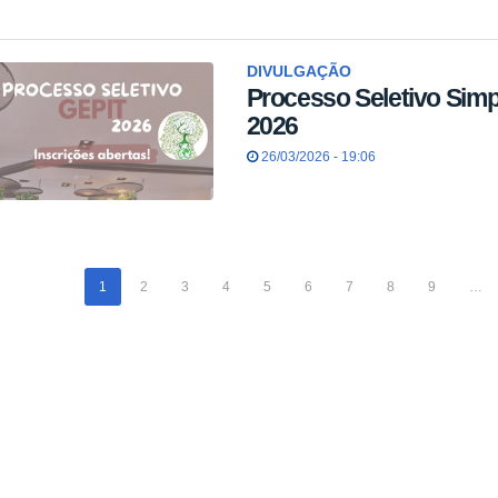
DIVULGAÇÃO
Processo Seletivo Simp
2026
26/03/2026 - 19:06
1
2
3
4
5
6
7
8
9
…