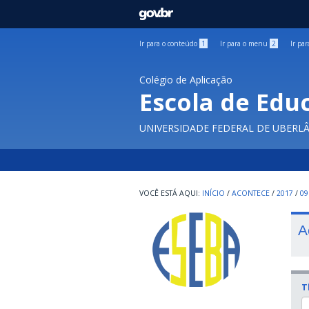
GOVBR
Ir para o conteúdo
1
Ir para o menu
2
Ir pa
Colégio de Aplicação
Escola de Edu
UNIVERSIDADE FEDERAL DE UBERL
INÍCIO
/
ACONTECE
/
2017
/
09
A
T