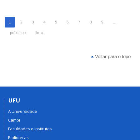
1
2
3
4
5
6
7
8
9
…
próximo ›
fim »
Voltar para o topo
UFU
A Universidade
Campi
Faculdades e Institutos
Bibliotecas