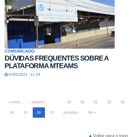
COMUNICADO
DÚVIDAS FREQUENTES SOBRE A
PLATAFORMA MTEAMS
07/05/2021 - 11:19
« início
‹ anterior
…
29
30
31
32
33
34
35
36
37
próximo ›
fim »
Voltar para o topo